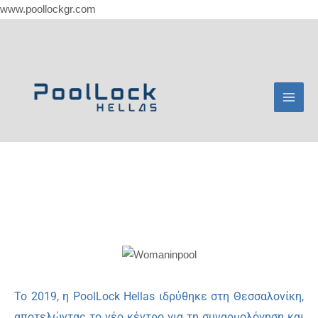
Skip
www.poollockgr.com
to
Mai
content
Men
Το 2019, η PoolLock Hellas ιδρύθηκε στη Θεσσαλονίκη,
αποτελώντας το νέο κέντρο για τη συναρμολόγηση και