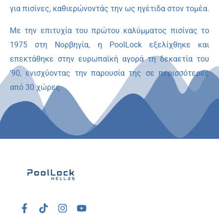
για πισίνες, καθιερώνοντάς την ως ηγέτιδα στον τομέα.
Με την επιτυχία του πρώτου καλύμματος πισίνας το
1975 στη Νορβηγία, η PoolLock εξελίχθηκε και
επεκτάθηκε στην ευρωπαϊκή αγορά τη δεκαετία του
’90, ενισχύοντας την παρουσία της σε περισσότερες
από 30 χώρες
F
T
I
Y
a
i
n
o