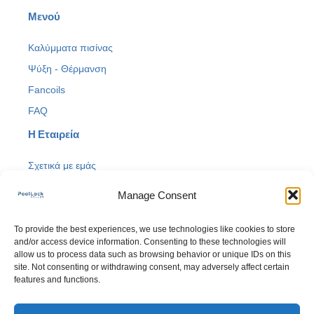
c
k
s
u
Μενού
e
t
t
t
b
o
a
u
Καλύμματα πισίνας
o
k
g
b
o
r
e
Ψύξη - Θέρμανση
k
a
Fancoils
-
m
f
FAQ
Η Εταιρεία
Σχετικά με εμάς
Privacy policy
Manage Consent
Cookies Policy
Επικοινωνία
To provide the best experiences, we use technologies like cookies to store
and/or access device information. Consenting to these technologies will
allow us to process data such as browsing behavior or unique IDs on this
info@poollockgr.com
site. Not consenting or withdrawing consent, may adversely affect certain
features and functions.
+30 2310 462 122
20ο χλμ. Θεσσαλονίκης Πολυγύρου Νέα Ραιδεστός,