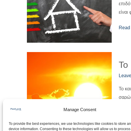
επιδό
είναι
Read 
Το
Το
καυτό
καλοκ
Leav
του
Το κα
2024
σαρώσ
φέρνε
βάφον
ανησυ
Manage Consent
βαθμο
στην
Ευρώ
To provide the best experiences, we use technologies like cookies to store a
device information. Consenting to these technologies will allow us to process
Read 