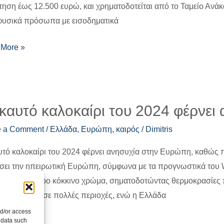
τηση έως 12.500 ευρώ, και χρηματοδοτείται από το Ταμείο Ανάκα
 φυσικά πρόσωπα με εισοδηματικά
More »
 καυτό καλοκαίρι του 2024 φέρνε
αίρι
e a Comment
/
Ελλάδα
,
Ευρώπη
,
καιρός
/
Dimitris
υτό καλοκαίρι του 2024 φέρνει ανησυχία στην Ευρώπη, καθώς 
ει την ηπειρωτική Ευρώπη, σύμφωνα με τα προγνωστικά του
ι
ται σε σκούρο κόκκινο χρώμα, σηματοδοτώντας θερμοκρασίες π
χία
ύς Κελσίου σε πολλές περιοχές, ενώ η Ελλάδα
πη
nd/or access
 data such
More »