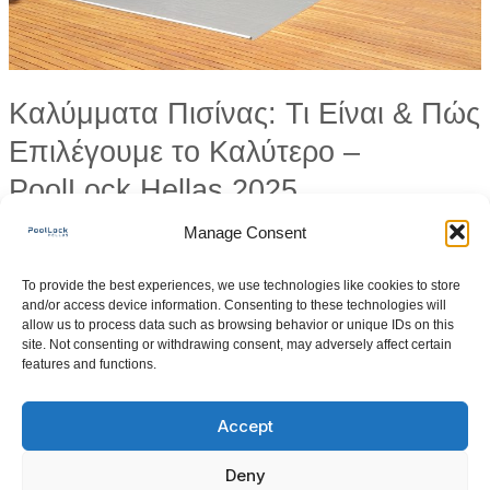
το
Καλύτερο
–
Καλύμματα Πισίνας: Τι Είναι & Πώς
PoolLock
Hellas
Επιλέγουμε το Καλύτερο –
2025
PoolLock Hellas 2025
Leave a Comment
/
Ελλάδα
,
Καλύμματα πισίνας
,
Πισίνα
/
Manage Consent
Dimitris
To provide the best experiences, we use technologies like cookies to store
Τα καλύμματα πισίνας δεν είναι απλά ένα αξεσουάρ – είναι
and/or access device information. Consenting to these technologies will
επένδυση στην ασφάλεια, την οικονομία και τη μακροχρόνια
allow us to process data such as browsing behavior or unique IDs on this
site. Not consenting or withdrawing consent, may adversely affect certain
προστασία της πισίνας σας. Είτε διαθέτετε πισίνα σε εξοχική
features and functions.
κατοικία, είτε επαγγελματικό χώρο ή ξενοδοχείο, η επιλογή του
σωστού καλύμματος μπορεί να κάνει τεράστια διαφορά στην
Accept
ποιότητα νερού, τη συντήρηση, και φυσικά,
Deny