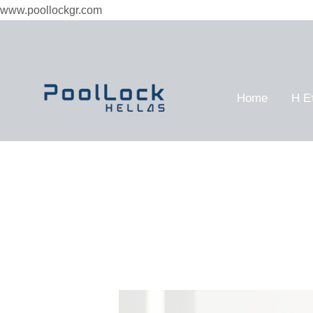
Skip
www.poollockgr.com
to
content
Home
Η Ε