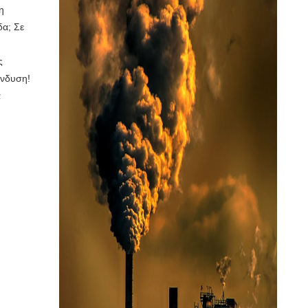
η
δα; Σε
ς
ένδυση!
α