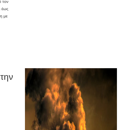
ό τον
ι έως
ση με
στην