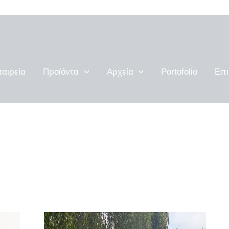
ταιρεία
Προϊόντα
Αρχεία
Portofolio
Επι