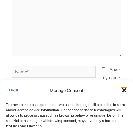
Name*
Save
my name,
email,
Email*
Manage Consent
and
website in
To provide the best experiences, we use technologies like cookies to store
Website
this
and/or access device information. Consenting to these technologies will
allow us to process data such as browsing behavior or unique IDs on this
browser
site. Not consenting or withdrawing consent, may adversely affect certain
for the
features and functions.