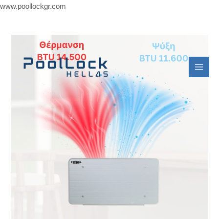
Skip
www.poollockgr.com
to
Mai
content
Men